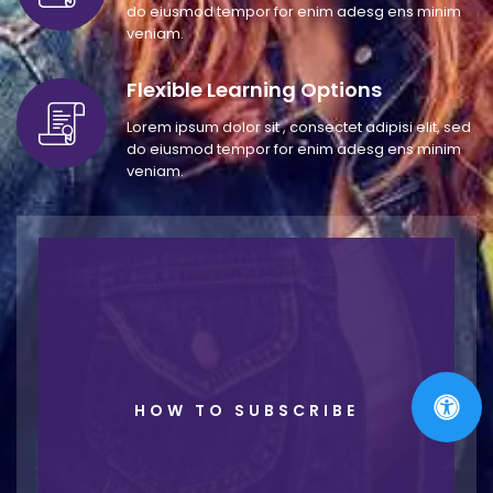
do eiusmod tempor for enim adesg ens minim
veniam.
Flexible Learning Options
Lorem ipsum dolor sit , consectet adipisi elit, sed
do eiusmod tempor for enim adesg ens minim
veniam.
HOW TO SUBSCRIBE