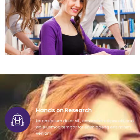
Hands on Research
Lorem ipsum dolor sit , consectet adipisi elit, sed
do eiusmod tempor for enim adesg ens minim
veniam.