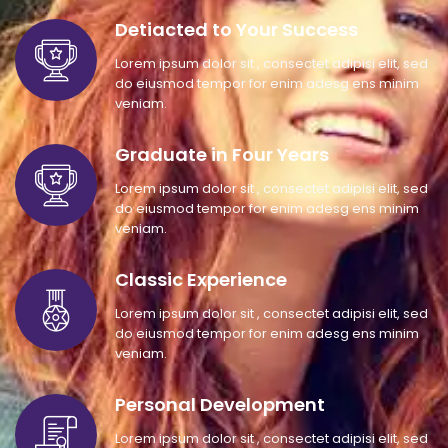
Detiacted to Your Success
Lorem ipsum dolor sit , consectet adipisi elit, sed
do eiusmod tempor for enim adesg ens minim
veniam.
Graduate in Four Years
Lorem ipsum dolor sit , consectet adipisi elit, sed
do eiusmod tempor for enim adesg ens minim
veniam.
Classic Experience
Lorem ipsum dolor sit , consectet adipisi elit, sed
do eiusmod tempor for enim adesg ens minim
veniam.
Personal Development
Lorem ipsum dolor sit , consectet adipisi elit, sed