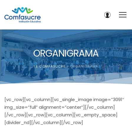
ORGANIGRAMA
I.E COMFASUCRE
>
ORGANIGRAMA
[vc_row][vc_column][vc_single_image image=”3091″
img_size=”full” alignment=”center”][/vc_column]
[/vc_row][vc_row][vc_column][vc_empty_space]
[divider_nd][/vc_column][/vc_row]