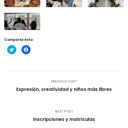
Comparte esto:
Haz
Haz
clic
clic
para
para
compartir
compartir
en
en
Twitter
Facebook
(Se
(Se
abre
abre
en
en
PREVIOUS POST
una
una
ventana
ventana
Expresión, creatividad y niños más libres
nueva)
nueva)
NEXT POST
Inscripciones y matriculas