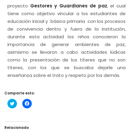
proyecto
Gestores y Guardianes de paz
, el cual
tiene como objetivo vincular a los estudiantes de
educación inicial y básica primaria con los procesos
de convivencia dentro y fuera de la institución,
durante esta actividad los niños conocieron la
importancia de generar ambientes de paz,
asimismo se llevaron a cabo actividades lúdicas
como la presentación de los títeres que no son
títeres, con los que se buscaba dejarle una
enseñanza sobre el trato y respeto por los demás.
Comparte esto:
Haz
Haz
clic
clic
para
para
compartir
compartir
en
en
Twitter
Facebook
(Se
(Se
Relacionado
abre
abre