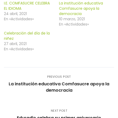
en
en
I.E. COMFASUCRE CELEBRA
La institución educativa
una
una
ventana
ventana
EL IDIOMA
Comfasucre apoya la
nueva)
nueva)
24 abril, 2021
democracia
En «Actividades»
10 marzo, 2021
En «Actividades»
Celebración del día de la
niñez
27 abril, 2021
En «Actividades»
PREVIOUS POST
La institución educativa Comfasucre apoya la
democracia
NEXT POST
Eduradio celebra su primer aniversario